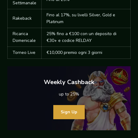
Settimanale
Fino al 17%, su livelli Silver, Gold e
Rakeback
Platinum
Ricarica
25% fino a €100 con un deposito di
Domenicale
€30+ e codice RELDAY
Torneo Live
€10,000 premio ogni 3 giorni
Weekly Cashback
up to 25%
Sign Up