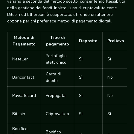
variano a seconda del metodo scelto, consentendo flessibilità
nella gestione dei fondi. Inoltre, l'uso di criptovalute come
Bitcoin ed Ethereum è supportato, offrendo un'ulteriore
opzione per chi preferisce metodi di pagamento digitali.
Metodo di
Tipo di
Deposito
Prelievo
Pagamento
pagamento
Portafoglio
Neteller
Sì
Sì
elettronico
Carta di
Bancontact
Sì
No
debito
Paysafecard
Prepagata
Sì
No
Bitcoin
Criptovaluta
Sì
Sì
Bonifico
Bonifico