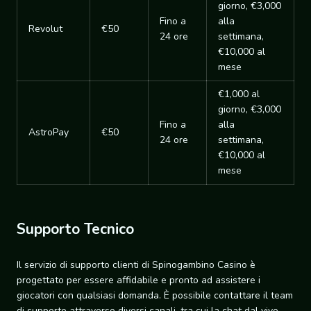
giorno, €3,000
Fino a
alla
Revolut
€50
24 ore
settimana,
€10,000 al
mese
€1,000 al
giorno, €3,000
Fino a
alla
AstroPay
€50
24 ore
settimana,
€10,000 al
mese
Supporto Tecnico
Il servizio di supporto clienti di Spinogambino Casino è
progettato per essere affidabile e pronto ad assistere i
giocatori con qualsiasi domanda. È possibile contattare il team
di supporto attraverso diversi canali, tra cui la chat dal vivo,