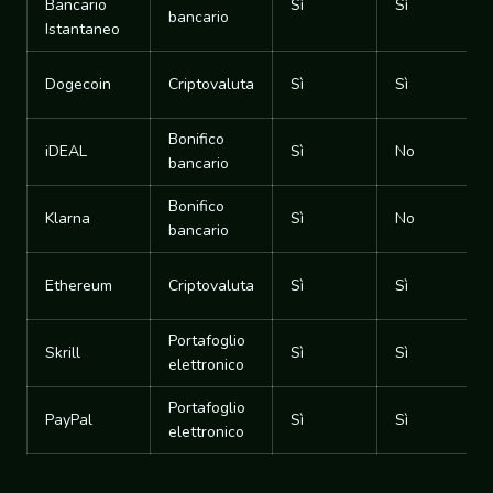
Bancario
Sì
Sì
bancario
Istantaneo
Dogecoin
Criptovaluta
Sì
Sì
Bonifico
iDEAL
Sì
No
bancario
Bonifico
Klarna
Sì
No
bancario
Ethereum
Criptovaluta
Sì
Sì
Portafoglio
Skrill
Sì
Sì
elettronico
Portafoglio
PayPal
Sì
Sì
elettronico