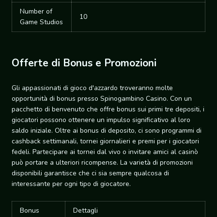
Number of
10
Game Studios
Offerte di Bonus e Promozioni
Gli appassionati di gioco d'azzardo troveranno molte
opportunità di bonus presso Spinogambino Casino. Con un
pacchetto di benvenuto che offre bonus sui primi tre depositi, i
giocatori possono ottenere un impulso significativo al loro
saldo iniziale. Oltre ai bonus di deposito, ci sono programmi di
cashback settimanali, tornei giornalieri e premi per i giocatori
fedeli. Partecipare ai tornei dal vivo o invitare amici al casinò
può portare a ulteriori ricompense. La varietà di promozioni
disponibili garantisce che ci sia sempre qualcosa di
interessante per ogni tipo di giocatore.
Bonus
Dettagli