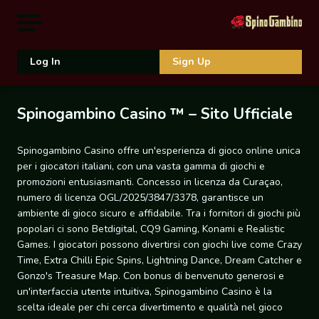
Log In
Sign Up
Spinogambino Casino ™ – Sito Ufficiale
Spinogambino Casino offre un'esperienza di gioco online unica
per i giocatori italiani, con una vasta gamma di giochi e
promozioni entusiasmanti. Concesso in licenza da Curaçao,
numero di licenza OGL/2025/3847/3378, garantisce un
ambiente di gioco sicuro e affidabile. Tra i fornitori di giochi più
popolari ci sono Betdigital, CQ9 Gaming, Konami e Realistic
Games. I giocatori possono divertirsi con giochi live come Crazy
Time, Extra Chilli Epic Spins, Lightning Dance, Dream Catcher e
Gonzo's Treasure Map. Con bonus di benvenuto generosi e
un'interfaccia utente intuitiva, Spinogambino Casino è la
scelta ideale per chi cerca divertimento e qualità nel gioco